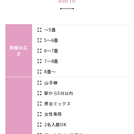
ADD TO
～5畳
5～6畳
部屋の広
6～7畳
さ
7～8畳
8畳～
山手線
駅から5分以内
男女ミックス
女性専用
2名入居OK