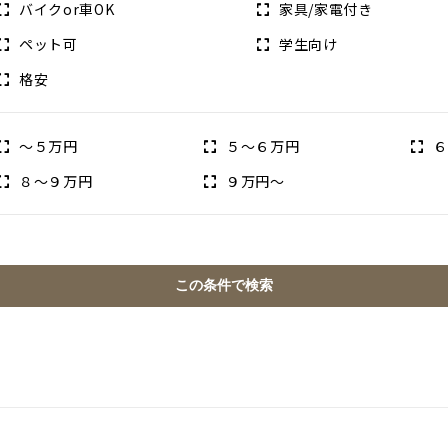
バイクor車OK
家具/家電付き
ペット可
学生向け
格安
～５万円
５〜６万円
６
８〜９万円
９万円～