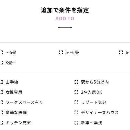
追加で条件を指定
ADD TO
～5畳
5～6畳
6
8畳～
山手線
駅から5分以内
女性専用
2名入居OK
ワークスペース有り
リゾート気分
豪華な設備
デザイナーズハウス
キッチン充実
新築～築浅