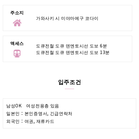
주소지
가와사키 시 미야마에구 코다이
액세스
도큐전철 도큐 덴엔토시선 도보 6분
도큐전철 도큐 덴엔토시선 도보 13분
입주조건
남성OK 여성전용층 있음
일본인：본인증명서, 긴급연락처
외국인：여권, 재류카드