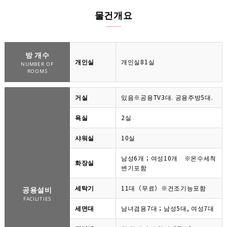
물건개요
방 개수
개인실
개인실81실
NUMBER OF
ROOMS
거실
있음※공용TV3대. 공용주방5대.
욕실
2실
샤워실
10실
남성6개；여성10개 ※온수세척
화장실
변기포함
세탁기
11대（무료）※건조기능포함
공용설비
FACILITIES
세면대
남녀겸용7대；남성5대, 여성7대