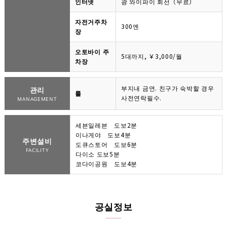
인터넷
광 와이파이 회선（무료）
자전거주차
300엔
장
오토바이 주
5대까지, ￥3,000/월
차장
부지내 금연. 친구가 숙박할 경우
관리
룰
사전연락필수.
MANAGEMENT
세븐일레븐 도보2분
이나게야 도보4분
주변설비
도큐스토어 도보6분
FACILITY
다이소 도보5분
코다이공원 도보4분
공실정보