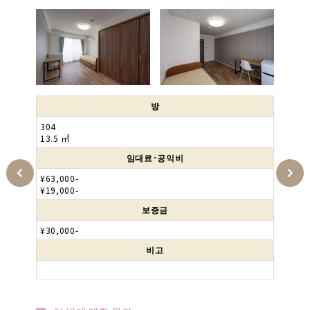
방
407
13.5 ㎡
임대료･공익비
¥63,000-
¥19,000-
보증금
¥30,000-
비고