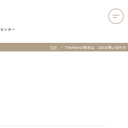
談センター
TOP
TheFinest南流山 203お問い合わせ